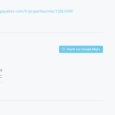
expquebec.com/fr/properties/mls/15261059/
Ouvrir sur Google Maps
es
QC